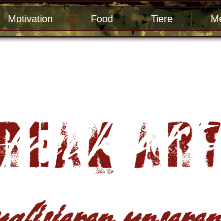
Motivation
Food
Tiere
Me
alisieren unseren 