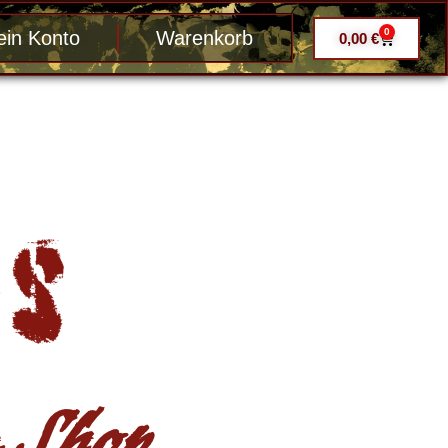
0
in Konto
Warenkorb
0,00
€
Shop ....