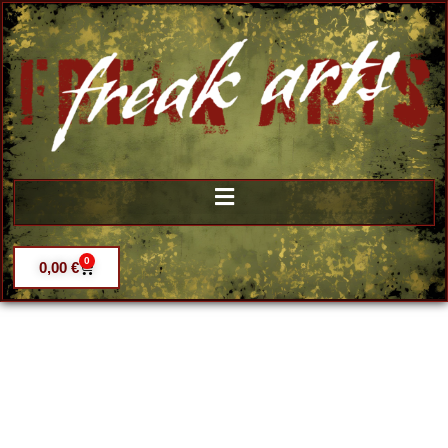
0
0,00
€