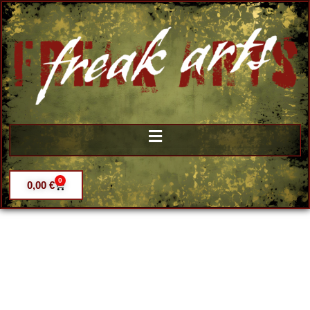
0
0,00
€