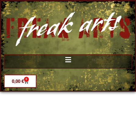
0
0,00
€