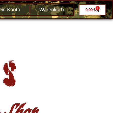
0
in Konto
Warenkorb
0,00
€
Shop ....