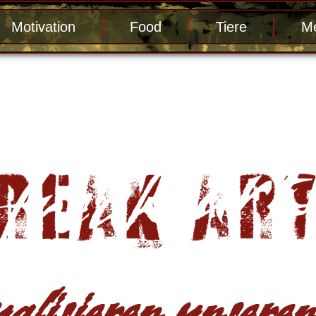
Motivation
Food
Tiere
Me
alisieren unseren 