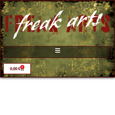
0
0,00
€