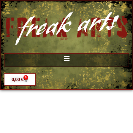
0
0,00
€