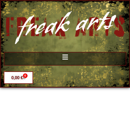
0
0,00
€