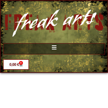
0
0,00
€