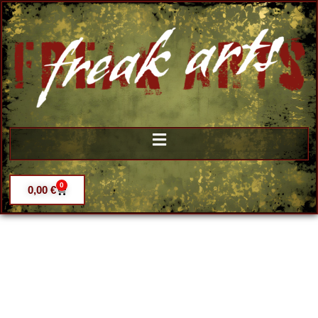
0
0,00
€