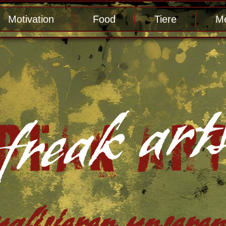
Motivation
Food
Tiere
Me
alisieren unseren 