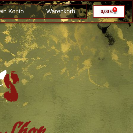
0
in Konto
Warenkorb
0,00
€
Shop ....