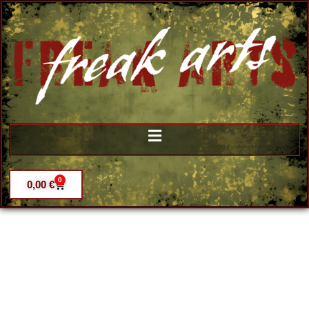
0
0,00
€